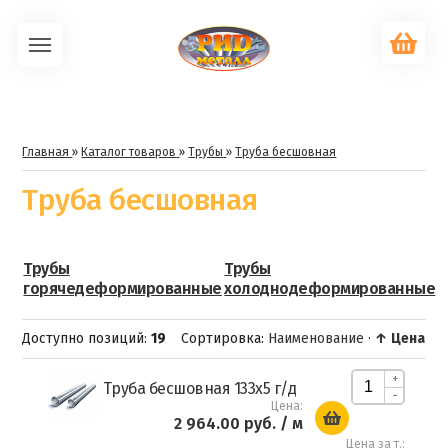
Главная
»
Каталог товаров
»
Трубы
»
Труба бесшовная
Труба бесшовная
Трубы
Трубы
горячедеформированные
холоднодеформированные
Доступно позиций
:
19
Сортировка:
Наименование
·
↑ Цена
+
Труба бесшовная 133х5 г/д
-
Цена:
2 964.00 руб.
/ м
Цена за т.: