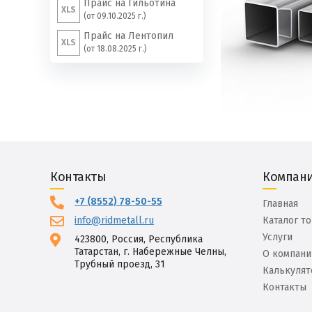
Прайс на Гильотина
XLS
(от 09.10.2025 г.)
Прайс на Лентопил
XLS
(от 18.08.2025 г.)
Контакты
Компан
+7 (8552) 78-50-55
Главная
info@ridmetall.ru
Каталог т
Услуги
423800, Россия, Республика
Татарстан, г. Набережные Челны,
О компани
Трубный проезд, 31
Калькулят
Контакты