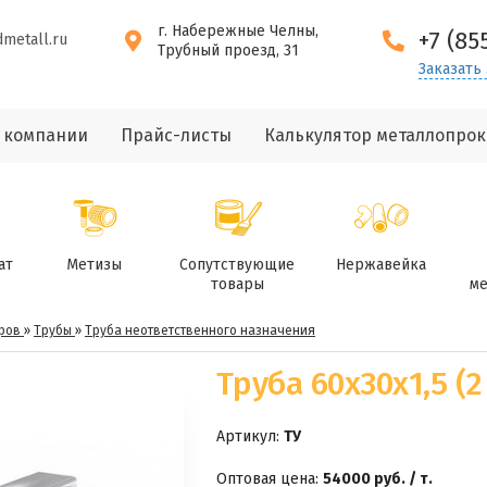
г. Набережные Челны,
+7 (85
dmetall.ru
Трубный проезд, 31
Заказать
 компании
Прайс-листы
Калькулятор металлопрок
ат
Метизы
Сопутствующие
Нержавейка
товары
ме
ров
»
Трубы
»
Труба неответственного назначения
Труба 60х30х1,5 (2
Артикул:
ТУ
Оптовая цена:
54000 руб. / т.