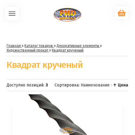
Главная
»
Каталог товаров
»
Декоративные элементы
»
Художественный прокат
»
Квадрат крученый
Квадрат крученый
Доступно позиций
:
3
Сортировка:
Наименование
·
↑ Цена