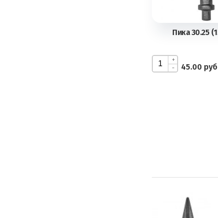
Пика 30.25 (
+
45.00 руб
-