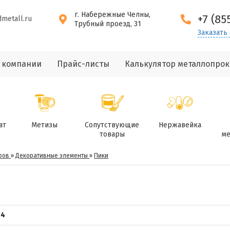
г. Набережные Челны,
+7 (85
dmetall.ru
Трубный проезд, 31
Заказать
 компании
Прайс-листы
Калькулятор металлопрок
ат
Метизы
Сопутствующие
Нержавейка
товары
ме
ров
»
Декоративные элементы
»
Пики
34