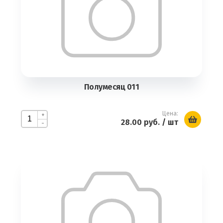
Полумесяц 011
Цена:
+
28.00 руб.
/ шт
-