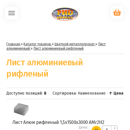
Главная
»
Каталог товаров
»
Цветной металлопрокат
»
Лист
алюминиевый
»
Лист алюминиевый рифленый
Лист алюминиевый
рифленый
Доступно позиций
:
8
Сортировка:
Наименование
·
↑ Цена
Лист Алюм рифленый 1,5х1500х3000 АМг2Н2
Цена:
+