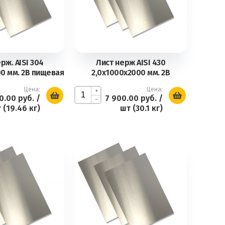
рж. AISI 304
Лист нерж AISI 430
00 мм. 2В пищевая
2,0х1000х2000 мм. 2В
Цена:
Цена:
+
0.00 руб.
/
7 900.00 руб.
/
-
 (19.46 кг)
шт (30.1 кг)