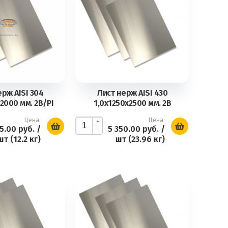
ерж AISI 304
Лист нерж AISI 430
2000 мм. 2В/PI
1,0х1250х2500 мм. 2В
Цена:
Цена:
+
5.00 руб.
/
5 350.00 руб.
/
-
шт (12.2 кг)
шт (23.96 кг)