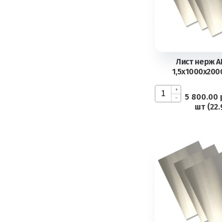
Лист нерж AI
1,5х1000х2000
+
5 800.00 
-
шт (22.