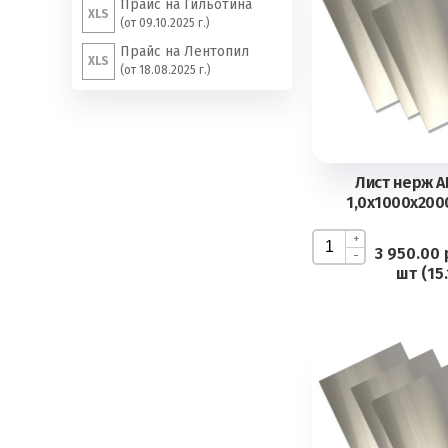
Прайс на Гильотина
XLS
(от 09.10.2025 г.)
Прайс на Лентопил
XLS
(от 18.08.2025 г.)
Лист нерж AI
1,0х1000х2000
+
3 950.00 
-
шт (15.