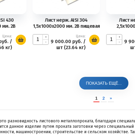
SI 430
Лист нерж. AISI 304
Лист н
 мм. 2В
1,5х1000х2000 мм. 2В пищевая
2,5х100
Цена:
Цена:
+
+
руб.
/
9 000.00 руб.
/
9 90
-
-
66 кг)
шт (23.64 кг)
шт
ПОКАЗАТЬ ЕЩЁ...
1
2
»
это разновидность листового металлопроката, благодаря специал
тся данное изделие путем проката заготовки через специальный
ости, машиностроении, строительстве и сельском хозяйстве. Та