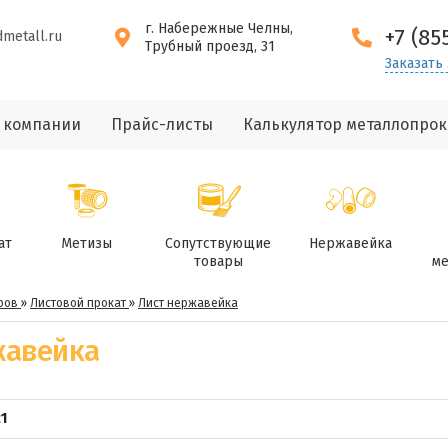
г. Набережные Челны,
+7 (85
dmetall.ru
Трубный проезд, 31
Заказать
 компании
Прайс-листы
Калькулятор металлопрок
ат
Метизы
Сопутствующие
Нержавейка
товары
ме
ров
»
Листовой прокат
»
Лист нержавейка
жавейка
1