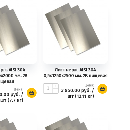
рж. AISI 304
Лист нерж. AISI 304
0х2000 мм. 2В
0,5х1250х2500 мм. 2В пищевая
ищевая
Цена:
+
Цена:
3 850.00 руб.
/
-
20.00 руб.
/
шт (12.11 кг)
шт (7.7 кг)