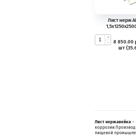
Лист нерж AI
1,5х1250х2500
+
8 850.00 
-
шт (35.
Лист нержавейка
– 
коррозии.Производи
пищевой промышленн