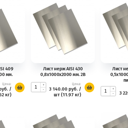
SI 409
Лист нерж AISI 430
Лист не
00 мм.
0,8х1000х2000 мм. 2В
0,5х100
п
Цена:
Цена:
+
руб.
/
3 140.00 руб.
/
+
-
3 2
-
62 кг)
шт (11.97 кг)