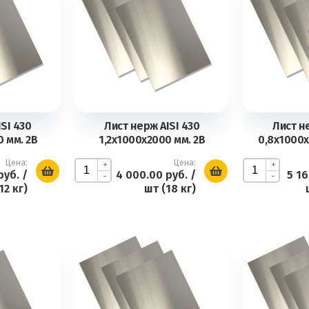
SI 430
Лист нерж AISI 430
Лист н
 мм. 2В
1,2х1000х2000 мм. 2В
0,8х1000х
Цена:
Цена:
+
+
руб.
/
4 000.00 руб.
/
5 16
-
-
12 кг)
шт (18 кг)