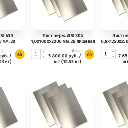
SI 430
Лист нерж. AISI 304
Лист не
 мм. 2В
1,0х1000х2000 мм. 2В пищевая
0,8х1250х25
Цена:
Цена:
+
+
руб.
/
5 800.00 руб.
/
7 65
-
-
93 кг)
шт (15.53 кг)
шт