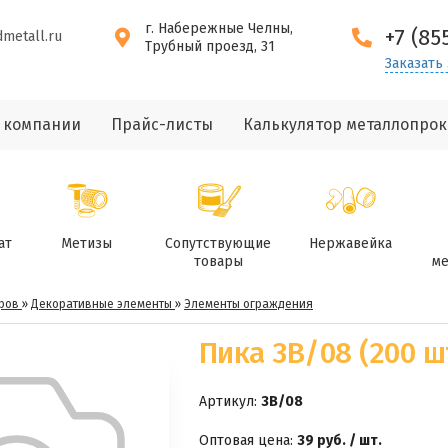
г. Набережные Челны,
+7 (85
dmetall.ru
Трубный проезд, 31
Заказать
 компании
Прайс-листы
Калькулятор металлопрок
ат
Метизы
Сопутствующие
Нержавейка
товары
ме
ров
»
Декоративные элементы
»
Элементы ограждения
Пика 3В/08 (200 ш
Артикул:
3В/08
Оптовая цена:
39 руб. / шт.