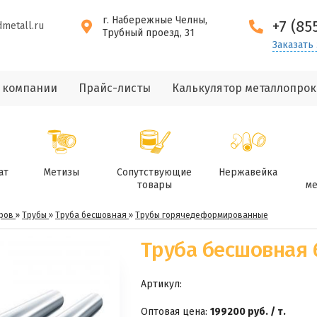
г. Набережные Челны,
+7 (85
dmetall.ru
Трубный проезд, 31
Заказать
 компании
Прайс-листы
Калькулятор металлопрок
ат
Метизы
Сопутствующие
Нержавейка
товары
ме
ров
»
Трубы
»
Труба бесшовная
»
Трубы горячедеформированные
Труба бесшовная 6
Артикул:
Оптовая цена:
199200 руб. / т.