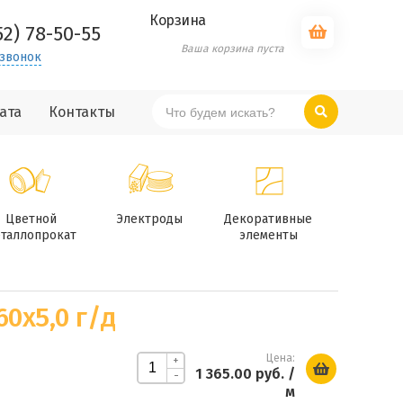
Корзина
52) 78-50-55
Ваша корзина пуста
 звонок
ата
Контакты
Цветной
Электроды
Декоративные
таллопрокат
элементы
0х5,0 г/д
Цена:
+
1 365.00 руб.
/
-
м