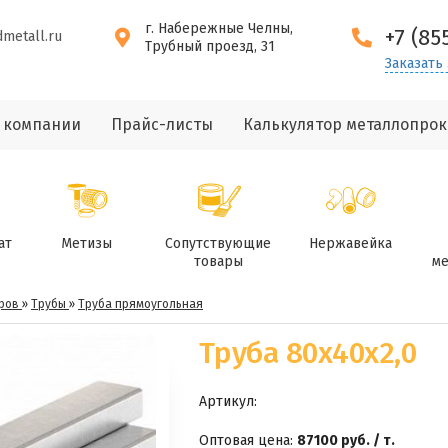
г. Набережные Челны,
+7 (85
dmetall.ru
Трубный проезд, 31
Заказать
 компании
Прайс-листы
Калькулятор металлопрок
ат
Метизы
Сопутствующие
Нержавейка
товары
ме
ров
»
Трубы
»
Труба прямоугольная
Труба 80х40х2,0
Артикул:
Оптовая цена:
87100 руб. / т.